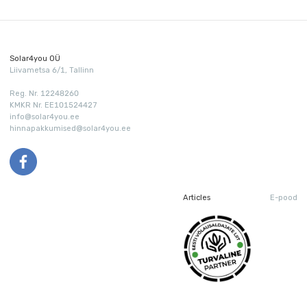
Solar4you OÜ
Liivametsa 6/1, Tallinn
Reg. Nr. 12248260
KMKR Nr. EE101524427
info@solar4you.ee
hinnapakkumised@solar4you.ee
Articles
E-pood